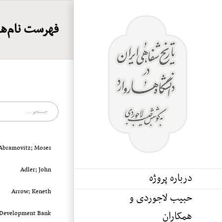
Ski
t
فهرست نام‌ها
conten
جستجو
برای:
Abramovitz; Moses
Adler; John
درباره پروژه
Arrow; Keneth
حبیب لاجوردی و
همکاران
 Development Bank.