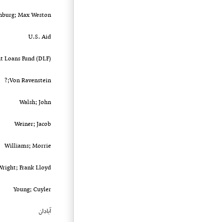
nburg; Max Weston
U.S. Aid
t Loans Fund (DLF)
Von Ravenstein;?
Walsh; John
Weiner; Jacob
Williams; Morrie
Wright; Frank Lloyd
Young; Cuyler
آبادان