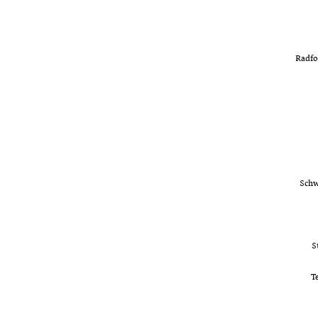
Radfo
Schw
S
T