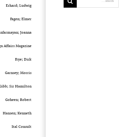
Erhard; Ludwig
Fagen; Elmer
nfarmayan; Joanna
gn Affairs Magazine
Frye; Dick
Garnsey; Morris
Gibb; Sir Hamilton
Goheen; Robert
Hansen; Kenneth
Ital Consult