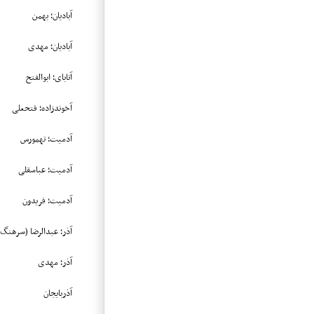
آبادیان؛ بهمن
آبادیان؛ مهدی
آتابای؛ ابوالفتح
آخوندزاده؛ فتحعلی
آدمیت؛ تهمورس
آدمیت؛ عباسقلی
آدمیت؛ فریدون
آذر؛ عبدالرضا (سرهنگ)
آذر؛ مهدی
آذربایجان