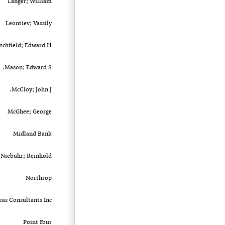
Langer; William
Leontiev; Vassily
tchfield; Edward H.
Mason; Edward S.
McCloy; John J.
McGhee; George
Midland Bank
Niebuhr; Reinhold
Northrop
as Consultants Inc.
Point Four