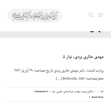
Ski
حائری
t
Search
یزدی،
conten
for:
مهدی
مهدی حائری یزدی، نوار ۵
روایت‌کننده: دکتر مهدی حائری یزدی تاریخ مصاحبه: ۲۹ آوریل ۱۹۹۲
محل‌مصاحبه: Bethesda, MD [...]
By
|
|
حائری یزدی، مهدی
,
ضیا صدقی
,
فارسی
,
مرد
|
0 Comments
Read More