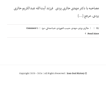
مصاحبه با دکتر مهدی حائری یزدی فرزند آیت‌الله عبدالکریم حائری
یزدی، مرجع [...]
By
|
|
حائری یزدی، مهدی
,
حبیب لاجوردی
,
ضیا صدقی
,
مرد
|
1 Comment
Read More
2026 | All Rights Reserved |
Iran Oral History
© Copyright 2020 -