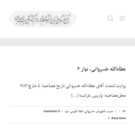
Ski
t
خسروانی؛
Search
conten
عطا
for:
عطاءالله خسروانی، نوار ۶
روایت‌کننده: آقای عطاءالله خسروانی تاریخ مصاحبه: ۵ مارچ ۱۹۸۳
محل‌مصاحبه: پاریس ـ فرانسه [...]
By
|
|
حبیب لاجوردی
,
خسروانی؛ عطا
,
فارسی
,
مرد
|
0 Comments
Read More