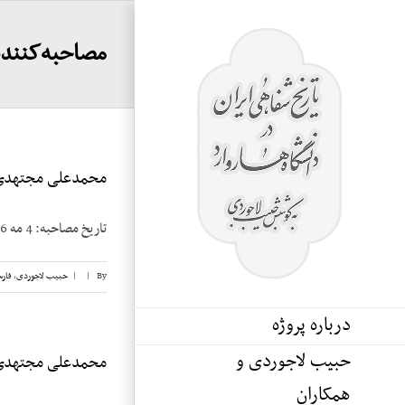
Ski
t
مصاحبه‌کننده
conten
محمدعلی مجتهدی، 
تاریخ مصاحبه: 4 مه 1986 محله مصاحبه: Medford, Massachusetts مصاحبه کننده: حبیب لاجوردی [...]
By
|
|
حبیب لاجوردی
,
فار
درباره پروژه
حبیب لاجوردی و
محمدعلی مجتهدی، 
همکاران