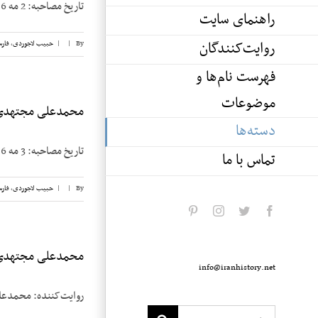
تاریخ مصاحبه: 2 مه 1986 محله مصاحبه: Medford, Massachusetts مصاحبه کننده: حبیب لاجوردی [...]
راهنمای سایت
روایت‌کنندگان
By
|
|
حبیب لاجوردی
,
فار
فهرست نام‌ها و
موضوعات
محمدعلی مجتهدی، 
دسته‌ها
تاریخ مصاحبه: 3 مه 1986 محله مصاحبه: Medford, Massachusetts مصاحبه کننده: حبیب لاجوردی [...]
تماس با ما
By
|
|
حبیب لاجوردی
,
فار
pinterest
instagram
twitter
facebook
محمدعلی مجتهدی، 
info@iranhistory.net
روایت‌کننده: محمدعلی مجتهدی تاریخ مصاحبه: 1 مه 6