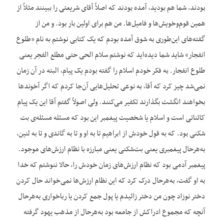
بودند، شما هم بودید، آمده بودند که اصلاً آقای شریعتی را ببینند مثلاً از
همین قوم‌وخویش‌ها و فامیل‌ها. من هم برای اولین بار بود. و من از
گفته‌های این‌طوری به شوق آمده بودم که یک کتابی نوشتم به نام «طلوع
انفجار» شاید شما دیده‌اید که نوشتم سلام الحی حتی مطلع الفجر یعنی
طلوع انفجار. به فکر خودم اسلام را گفته بودم یک پیام، البته در آن زمان
نمی‌شد چیز کرد که آقا، به نوعی تحلیل‌هایی آن‌جا کردم که اگر آخوندها
بخواهند انگشت بگذارند تکفیر می‌کنند. ولی اصولاً گفتم آقا این یک پیام
کائناتی است و اسلام یا شخصیت پیغمبر این بود که مسئله مسئله‌ی بت
شکنی بود. که به قول خودش از ابراهیم تا به او و تا به گاندی و تا به لنین،
به‌هرحال پیغمبری یعنی بت‌شکنی یعنی مبارزه با نظام ارزش‌های موجود.
پیغمبر آدمی بود که نظام ارزش‌های زمان خودش را، حالا ننوشتم که خدا
به او گفت، به‌هرحال درک کرد که این نظام ارزش‌ها نمی‌خواند حال کردن
دختر نوزاد چون من دختر زائیدم یا پول جمع کردن یا رباخواری به‌هرحال
آنچه که مجموع ادراکش از جامعه بود به‌هرحال از مذهب یهود گرفته