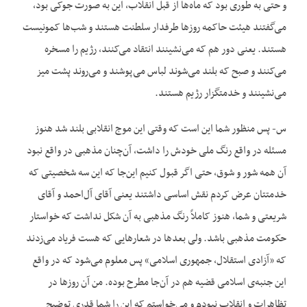
و حتی به طوری بود که ماه‌ها از قبل انقلاب، این به صورت جوکی بود،
می‌گفتند هیئت حاکمه روزها طرفدار سلطنت هستند و شب‌ها کمونیست
هستند. یعنی دور هم که می‌نشینند انتقاد می‌کنند، رژیم را مسخره
می‌کنند و صبح که بلند می‌شوند لباس می‌پوشند و می‌روند پشت میز
می‌نشینند و خدمتگزار رژیم هستند.
س- پس منظور شما این است که وقتی این موج انقلابی بلند شد هنوز
مسئله در واقع رنگ ملی خودش را داشت، آن‌چنان مذهبی در واقع نبود
آن همه شور و شوق، حتی اگر قبول کنیم این‌جا که این سه شخصیتی که
خدمتتان عرض کردم نقش اساسی داشتند یعنی آقای آل‌‌احمد و آقای
شریعتی و شما، هنوز کاملاً رنگ مذهبی به آن شکل نداشت که خواستار
حکومت مذهبی باشد. ولی بعدها در شعارهایی که هست فریاد می‌زدند
که «آزادی استقلال، جمهوری اسلامی» پس معلوم می‌شود که در واقع
این جنبه‌ی اسلامی قضیه هم در آن‌جا مطرح بوده. من آن روزها در
تظاهرات و انقلاب نبودم و می‌خواستم که این را شما قدری توضیح