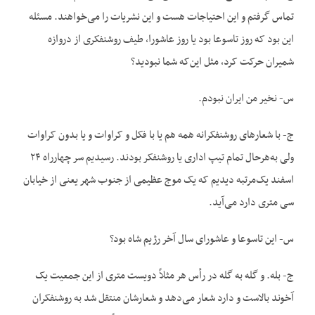
تماس گرفتم و این احتیاجات هست و این نشریات را می‌خواهند. مسئله
این بود که روز تاسوعا بود یا روز عاشورا، طیف روشنفکری از دروازه
شمیران حرکت کرد، مثل این‌که شما نبودید؟
س- نخیر من ایران نبودم.
ج- با شعارهای روشنفکرانه همه هم یا با فکل و کراوات و یا بدون کراوات
ولی به‌هرحال تمام تیپ اداری یا روشنفکر بودند. رسیدیم سر چهارراه ۲۴
اسفند یک‌مرتبه دیدیم که یک موج عظیمی از جنوب شهر یعنی از خیابان
سی متری دارد می‌آید.
س- این تاسوعا و عاشورای سال آخر رژیم شاه بود؟
ج- بله. و گله به گله در رأس هر مثلاً دویست متری از این جمعیت یک
آخوند بالاست و دارد شعار می‌دهد و شعارشان منتقل شد به روشنفکران