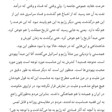
حرمت عقاید عمومی جامعه را. ولی وقتی که فساد و وقتی که درآمد
نفت به آن حد رسید که از اشباع هم گذشت و فساد سراسری شد این از
این هم درگذشت یعنی دیگر رژیم به این هم پایبند نبود که این حرمت را
هم نگه دارد. یعنی به جایی رسید که حتی تاریخ مملکت را هم عوض کرد،
حتی مبدأ تاریخ را هم عوض کرد، حتی برگشت به زمان کورش و
شاهنشاهی و این‌هایی که در نتیجه، حالا بود یا نبود منظور این بود،
همدستی یا نزدیکی بین مثلاً رژیم و اسرائیل می‌گفتند آقا این مبدأ یهودی
است، متوجه هستید؟ کشرش به این مناسبت مورد توجه است چون مورد
محبت یهودی‌ها است. منظور این است که دیگر مسئله به طور دقیق در
مرز ملیت و در مرز مذهب مطرح نبود به مناسبت این‌که به قول خودشان
هیچ موقع مذهب و ملیت در تعارض قرار نگرفته بود در تزاروی حکومت
در ایران و همیشه با هم هماهنگی داشت. بنابراین مردم به‌طورکلی راجع
به این قضیه حساسیت نداشتند، مردم در مقایسه‌ی روزانه و قابل لمس
بودند با آنچه که آثار فسادی که رژیم به جا می‌گذاشت و با توجه به چی؟