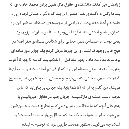
زیادشان می‌آمدند دانشکده‌ی حقوق مثل همین برادر محمد خامنه‌ای که
بعدها وکیل دادگستری شد. منظور این بود که دیگر با مسائل تجدد روز و
علوم هم آشنا شده بودند و ناراضی از مجموعه‌ی دستگاه. منظور این بود
که آن پیغام و ابلاغی که به آن‌ها می‌رسید مسئله‌ی مبارزه با رژیم بود،
یعنی پوسته نه مسئله‌ی مغز. مجالی برای شکافتن مسئله‌ی مغز اصلاً در
هیچ جایی وجود نداشت. و این چیزها عرض کردم یک جزایر دورافتاده‌ای
بود شاید مثلاً سه ماه با چهار ماه قبل از انقلاب بود که سه تا چهارتا آخوند
پیش ما آمدند و حتی مسئله این بود که از قم هم آمده بودند و من به آن‌ها
گفتم که، ضمن صحبتی که می‌کردم، و صحبتی که بود همین قضیه مطرح
می‌شد، من گفتم به او که آقا شما باید یک جهانبینی بیاورید که قابل
عرضه باشد. مسئله‌ی مارکسیسم، جریان چپ در مقابل امپریالیسم یا
به‌هرحال آنچه که ما مخالفیم و مبارزه می‌کنیم مطرح هست و همین‌طوری
نمی‌شود. بنابراین شما باید بگویید که مسائل چهار چوب‌ها چیست؟ و
اسلام چه می‌گوید؟ منظور صحبت طرفین بود که توصیه به آینده