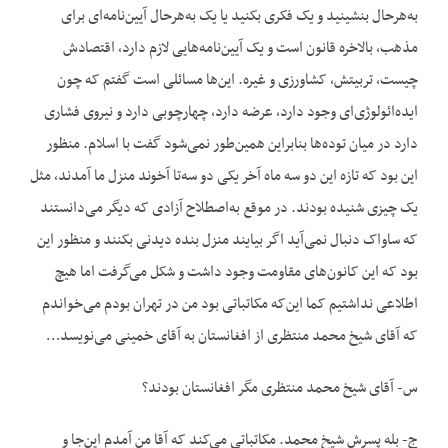
به‌هرحال بنشینید و یک فکری بکنید یا یک به‌هرحال آیین‌نامه‌ای برای
مذهب، بالاخره قانون است و یک آیین‌نامه‌هایی لازم دارد، اقتصادش
چیست، تربیتش، کشاورزی و غیره. این‌ها مسائلی است گفتم که چون
ایده‌ائولوژی‌ای وجود دارد، عرضه دارد، چهارچوبی دارد و نیروی فشاری
دارد در میان توده‌ها بنابراین همین‌طور نمی‌شود گفت با اسلام. منظور
این بود که تازه این دو سه ماه آخر یکی دو سه‌تا آخوند منزل ما آمدند، مثل
یک چیزی شنیده بودند. در موقع به‌اصطلاح آزادی که دیگر می‌دانستند
که ساواک دنبال نمی‌آید اگر بیایند منزل بنده دیدنی بکنند و منظور این
بود که این کانون‌های مقاومت وجود داشت و شکل می‌گرفت اما هیچ
اطلاعی نداشتیم کما این‌که مکاتباتی بود من در تهران بودم می‌خواندم
که آقای شیخ محمد منتظری از افغانستان به آقای خمینی می‌نویسد…
س- آقای شیخ محمد منتظری مگر افغانستان بودند؟
ج- بله پسرش شیخ محمد. مکاتباتی می‌کند که آقا من آمدم این‌جا و