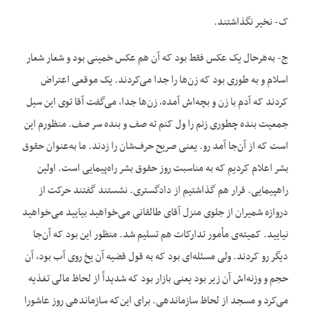
ک- نخیر نگذاشتند.
ج- به‌هرحال یک عکس فقط بود که آن هم عکس خمینی بود و شعار شعار
اسلام و به طوری بود که زن‌ها را جدا می‌کردند. یک موقعی اعتراض
کردند که آدم با زن و بچه‌اش آمده، زن‌ها جدا، می‌گفت آقا توی این سیل
جمعیت بنده چطوری زنم را ول کنم ته صف و بنده سر صف. منظورم این
است که از آن‌جا آمد رو. یعنی صریح حرف‌شان را زدند. ما به‌عنوان حقوق
بشر اعلام کردیم که به مناسبت روز حقوق بشر راه‌پیمایی است. اولین
راهپیمایی. قرار هم گذاشتیم از دادگستری. نشستند گفتند حرکت از
دروازه شمیران از جلوی منزل آقای طالقانی می‌خواهید بیایید می‌خواهید
نیایید. کمیته‌ی مأمور تدارکات هم تسلیم شد. منظور این بود که آن‌جا
دیگر رو کردند. ولی مسئله‌ای بود که به قول قضیه آن یخ روی آب بود، آن
حجم و وزنه‌اش آن زیر بود یعنی بازار بود که شدیداً از لحاظ مالی تغذیه
می‌کرد و مسجد از لحاظ سازماندهی. برای این‌که سازماندهی روز عاشورا