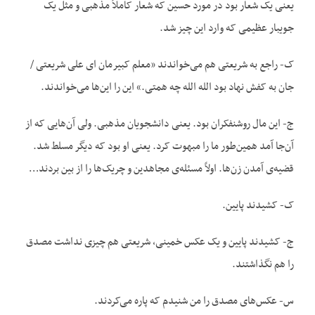
یعنی یک شعار بود در مورد حسین که شعار کاملاً مذهبی و مثل یک
جویبار عظیمی که وارد این چیز شد.
ک- راجع به شریعتی هم می‌خواندند «معلم کبیرمان ای علی شریعتی /
جان به کفش نهاد بود الله الله چه همتی.» این را این‌ها می‌خواندند.
ج- این مال روشنفکران بود. یعنی دانشجویان مذهبی. ولی آن‌هایی که از
آن‌جا آمد همین‌طور ما را مبهوت کرد. یعنی او بود که دیگر مسلط شد.
قضیه‌ی آمدن زن‌ها. اولاً مسئله‌ی مجاهدین و چریک‌ها را از بین بردند…
ک- کشیدند پایین.
ج- کشیدند پایین و یک عکس خمینی، شریعتی هم چیزی نداشت مصدق
را هم نگذاشتند.
س- عکس‌های مصدق را من شنیدم که پاره می‌کردند.