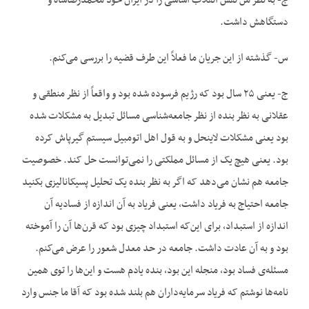
ج- به نظر من نقش انقلاب اساسی را در ایران خود محمدرضاشاه و
دستگاهش داشت.
س- گذشته از این جریان ما فعلاً این طرف قضیه را بررسی می‌کنم.
ج- یعنی ۲۵ سال بود که رژیم فرسوده شده بود و واقعاً از نظر منطقی و
عقلانی به نظر بنده از نظر جامعه‌شناسی مسائل تبدیل به مشکلات شده
بود یعنی مشکلات لاینحل و به قول اهل اتومبیل سیستم گیرپاش کرده
بود. یعنی هیچ یک از مسائل مملکتی را نمی‌توانست حل کند. خصوصیت
جامعه هم نشان می‌دهد که اگر به نظر بنده یک تحلیل پسیکانالیزی بکنید
جامعه احتیاج به فریاد داشت، یعنی فریاد به آن اندازه از فسادیه آن
اندازه از استبداد، برای این‌که استبداد چیزی بود که قرن‌ها آن را آموخته
بود و به آن عادت داشت. جامعه در حد معدل شعور را عرض می‌کنم.
مسئله‌ی فساد بود، منجله این بود، بنده یادم هست و این‌ها را توی همین
نامه‌ها نوشتم که فریاد سرمایه‌داران هم بلند شده بود که آقا ما جنس وارد