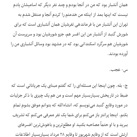
همان آتشبار بود که من در آنجا بودم و چند نفر دیگر که اسامیشان یادم
نیست که این‏ها بعد از اینکه من خدمتم را کردم آنجا و منتقل شدم به
تهران این آتشبار من با فرماندهی تفرشیان همان آتشباری است که برای
شورش گنبد از آتشبار من این افسر هم، جزو شورشیان بود و سرپرست آن
شورشیان هم سرگرد اسکندانی بود که در مشهد بود وسائل آتشباری من را
آورده بودند.
س- عجب.
ج- بله. چون اینجا این مسئله‌ای را که گفتم مبنای یک جریاناتی است که
ضبط در تاریخش بسیاربسیار مهم است و من هم یک چیزی با ذکر جزئیات
در مورد وقایع گنبد می‌نویسم که، انشاءالله که بتوانم موفق بشوم تمام
بکنم. اینجا پرانتز باز می‌کنم برای شما یک نفر معرفی می‌کنم که تشریف
ببرید و با او حتماً مصاحبه بکنید او مطلع‌ترین و باهوش‌ترین افسرهای
ارتش است که از وقایع شهریور تا وقایع ۲۸ مرداد بسیاربسیار اطلاعات