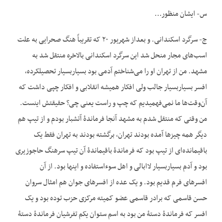
س- ایشان منظور…
ج- سرگرد اسکندانی. و بعداز شهریور ۲۰ که تقریباً هنگ صحرایی به علت
اسب‌های مجار منحل شد این سرگرد اسکندانی بالاخره منتقل شد به
مشهد. من از تهران او را می‌شناختم آدمی‌ بود بسیاربسیار تحصیلکرده،
افسر بسیاربسیار جالب ولی افکار همیشه انقلابی و افکار چپی داشت که
آن‌وقت‌ها ما نمی‌فهمیدیم که چپ و راست یعنی چی؟ حقیقتش اینست.
من وقتی که منتقل شدم به مشهد آنجا فرماندۀ آتشبار بودم و از تیپ هم
دیگر همه چیزها آمده بودند تهران، برگشته بودند به تهران فقط یک
باقیمانده‌ای از تیپ بود که فرماندۀ باقیماندۀ آن تیپ سرهنگ حاج‏وزیری
بود و آدم بسیاربسیار لاابالی و اهل سوءاستفاده و اینها بود. از آن
افسرهای فرم قدیم بود. و یک عده از افسرهای جوان هم امثال سروان
حسن قاسمی ‌که برادر قاسمی عضو کمیته مرکزی حزب توده بود و یک
افسر که فرماندۀ دستۀ من بود به اسم ستوان یکم تفرشیان فرماندۀ دستۀ