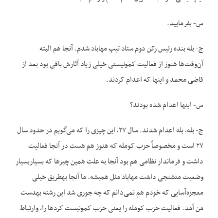
س- بفرمایید.
ج- بله بنده رئیس رکن دوم ستاد تیپ مهاباد شدم. آنجا هم البته
آن‌وقت‌ها هنوز از فعالیت کمونیستی خیلی زیاد آثارش باقی بود بعد از
قاضی محمد و این‏ها که اعدام کردند.
س- این‏ها اعدام شده بودند؟
ج- بله، بله اعدام شدند. سال ۲۷، این چیزی را که می‌گویم در حدود سال
۲۷ است و مخصوصاً حزب کومله که هنوز هم هست در آنجا فعالیت
داشت و فرماندار نظامی هم بود آنجا به علت همین چیزها که بسیاربسیار
وضعیت متشنجی داشت مهاباد مثل همیشه. ما آنجا به‏طریق خیلی
معجزه‌آسایی که خودم هم نمی‌دانم که چه جوری شد این رشته به‏دست
من آمد. فعالیت حزب کومله را یعنی حزب کمونیست کردها را، وارتباط