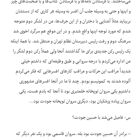
می‌ساختند. با فرستادن نامه‌ها و با فرستادن کتاب‌ها و با صحبت‌های چیز
و این‏ها و حتی به وسیله جلب آن افسر به وسیله هر کاری که از دستشان
بربیاید مثلاً آشنایی با دختران و از این حرف‌ها، من در لشگر دوم متوجه
شدم که مورد توجه این‏ها واقع شدم. و در این موقع هم سرگرد اخوی شد
سرهنگ دوم و رفت رئیس دبیرستان نظام تهران و منتقل شد. با همۀ اینکه
یک رئیس رکن جدیدی برای ما گذاشتند آنجا ولی عملاً رکن دوم لشگر را
من اداره می‌کردم با درجه سروانی و طبق وظیفه‌ای که داشتم خیلی
شدیداً مراقب این حرکات و مراقب کارهای افسرهایی که فکر می‌کردم
آلوده شدند به کمونیسم بودم. چند تا ما در آنجا افسر‌های مشهوری
داشتیم یکی سروان توپخانه خلعتبری بود تا آنجا که یادم هست، یکی
سروان پیاده پزشکیان بود، دیگری سروان توپخانه جودت بود…
س- فامیل می‌شد با حسین جودت؟
– برادر آن حسین جودت بود بله. سروان قاسمی ‌بود و یک نفر دیگر که