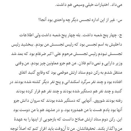
می‌داد. اختیارات خیلی وسیعی هم داشت.
س- غیر از این اداره تجسس ‌دیگر چه واحدی بود آنجا؟
ج- چهار پنج شعبه داشت. بله چهار پنج شعبه داشت ولی اطلاعات
داخلیش به اسم تجسس بود که رئیس تجسسش من بودم. ببخشید رئیس
تجسسش نبودم رئیس تجسسش مرحوم علی اکبر ضرغام بود که بعد شد
وزیر دارایی و نمی‌دانم فلان. من هم جزو معاونین چیز بودم. من وقتی
منتقل شدم به رکن دوم ستاد ارتش موقعی بود که وقایع گنبد اتفاق
افتاده بود و چند نفر سرگرد اسکندانی و پنج نفر دیگر کشته شده بودند در
گنبد و چند نفر هم دستگیر شده بودند و چند نفر هم فرار کرده بودند
رفته بودند شوروی. آنهایی که دستگیر شده بودند که سروان دانش جزو
آنها بود یادم هست با من هم‏دوره بود، و در مشهد هم با من دوست بود
این. رکن دوم ستاد ارتش صلاح دانست که بازجویی از این‏ها را به عهدۀ
من واگذار بکند. تحقیقاتشان. من تا آن‌وقت باید اقرار کنم که اصلاً توجه