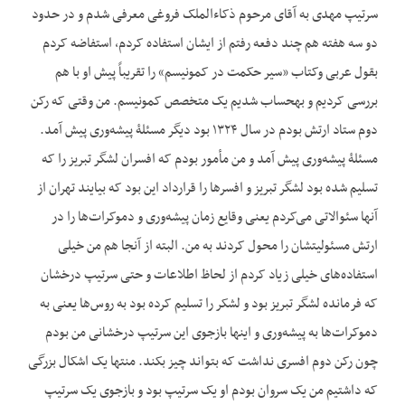
سرتیپ مهدی به آقای مرحوم ذکاءالملک فروغی معرفی شدم و در حدود
دو سه هفته هم چند دفعه رفتم از ایشان استفاده کردم، استفاضه کردم
بقول عربی وکتاب «سیر حکمت در کمونیسم» را تقریباً پیش او با هم
بررسی کردیم و به‏حساب شدیم یک متخصص کمونیسم. من وقتی که رکن
دوم ستاد ارتش بودم در سال ۱۳۲۴ بود دیگر مسئلۀ پیشه‌وری پیش آمد.
مسئلۀ پیشه‌وری پیش آمد و من مأمور بودم که افسران لشگر تبریز را که
تسلیم شده بود لشگر تبریز و افسرها را قرارداد این بود که بیایند تهران از
آنها سئوالاتی می‌کردم یعنی وقایع زمان پیشه‌وری و دموکرات‌ها را در
ارتش مسئولیتشان را محول کردند به من. البته از آنجا هم من خیلی
استفاده‌های خیلی زیاد کردم از لحاظ اطلاعات و حتی سرتیپ درخشان
که فرمانده لشگر تبریز بود و لشکر را تسلیم کرده بود به روس‌ها یعنی به
دموکرات‌ها به پیشه‌وری و اینها بازجوی این سرتیپ درخشانی من بودم
چون رکن دوم افسری نداشت که بتواند چیز بکند. منتها یک اشکال بزرگی
که داشتیم من یک سروان بودم او یک سرتیپ بود و بازجوی یک سرتیپ