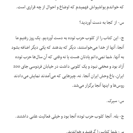
که خواندم یواش‏یواش فهمیدم که اوضاع و احوال از چه قراری است.
س- از کجا به دست آوردید؟
ج- این کتاب را از کلوب حزب توده به دست آوردیم. یک روز رفتیم ما
آنجا، آنها از خدا می‌خواستند، دیگر که بدهند که یکی دیگر اضافه بشود
به آنها. شما نمی‌دانم یادتان هست یا نه وقتی که آن سال‌ها حزب توده
آزاد بود و مخفی نبود و یک کلوبی داشت در خیابان فردوسی جای zoo
ایران، باغ وحش ایران آنجا. نه، چیزهایی که می‌آمدند نمایش می‌دادند
روس‌ها و این‏ها آنجا برگزار می‌شد.
س- سیرک.
ج- بله. آنجا کلوب حزب توده آنجا بود و خیلی فعالیت علنی داشتند.
س- شما کتاب را گرفتید و خواندید.