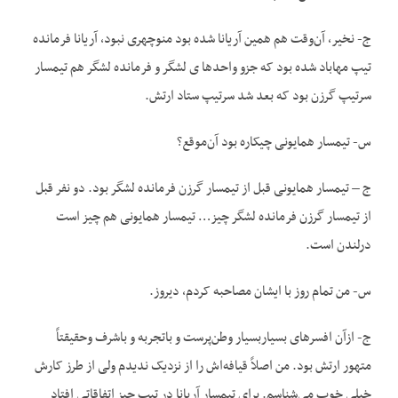
ج- نخیر، آن‌وقت هم همین آریانا شده بود منوچهری نبود، آریانا فرمانده
تیپ مهاباد شده بود که جزو واحدها ی لشگر و فرمانده لشگر هم تیمسار
سرتیپ گرزن بود که بعد شد سرتیپ ستاد ارتش.
س- تیمسار همایونی چیکاره بود آن‌موقع؟
ج – تیمسار همایونی قبل از تیمسار گرزن فرمانده لشگر بود. دو نفر قبل
از تیمسار گرزن فرمانده لشگر چیز… تیمسار همایونی هم چیز است
درلندن است.
س- من تمام روز با ایشان مصاحبه کردم، دیروز.
ج- ازآن افسرهای بسیاربسیار وطن‌پرست و باتجربه و باشرف وحقیقتاً
متهور ارتش بود. من اصلاً قیافه‌اش را از نزدیک ندیدم ولی از طرز کارش
خیلی خوب می‌شناسم. برای تیمسار آریانا در تیپ چیز اتفاقاتی افتاد