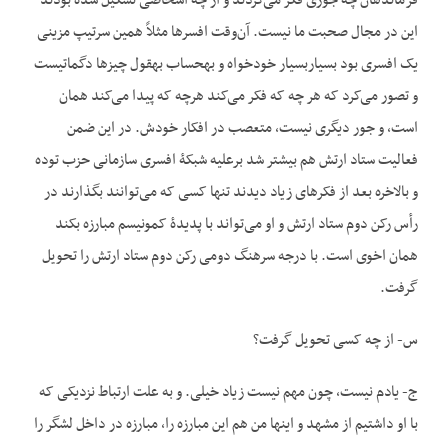
فرماندهان چه جوری فکر می‌کردند و از چه اشخاصی تشکیل شده بودند
این در مجال صحبت ما نیست. آن‌وقت افسر‌ها مثلاً همین سرتیپ مزینی
یک افسری بود بسیاربسیار خودخواه و به‏حساب به‏قول چیزها دگماتیست
و تصور می‌کرد که هر چه که فکر می‌کند هرچه که پیدا می‌کند همان
است، و جور دیگری نیست، متعصب در افکار خودش. در این ضمن
فعالیت ستاد ارتش هم بیشتر شد برعلیه شبکۀ افسری سازمانی حزب توده
و بالاخره بعد از فکرهای زیاد دیدند تنها کسی که می‌توانند بگذارند در
رأس رکن دوم ستاد ارتش و او می‌تواند با پدیدۀ کمونیسم مبارزه بکند
همان اخوی است. با درجه سرهنگ دومی ‌رکن دوم ستاد ارتش را تحویل
گرفت.
س- از چه کسی تحویل گرفت؟
ج- یادم نیست، چون مهم نیست زیاد خیلی. و به علت ارتباط نزدیکی که
با او داشتیم از مشهد و اینها من هم این مبارزه را، مبارزه در داخل لشگر را