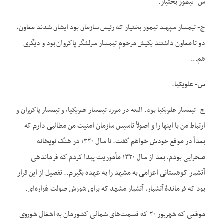
س- تیمور بختیار.
ج- تیمسار سپهبد تیمور بختیار که رئیس سازمان بود ایشان شدند معاون،
دو تا معاون داشتند یکیش مرحوم تیمسار سرلشگر پاکروان بود و دیگری
هم…
س- علوی‏کیا.
ج- تیمسار علوی‏کیا بود. البته در مورد تیمسار علوی‏کیا، و تیمسار پاکروان و
ارتباط من با این‏ها را و اصولاً تاسیس سازمان امنیت من مطالبی دارم که
بعداً در موقع خودش خواهم گفت. تا سال ۱۳۲۰ در هنگ توپخانه
صحرایی بودم. بعد از سال ۱۳۲۰ مأموریت پیدا کردم که فرماندهی
آتشبار کوهستانی اعزامی ‌به مشهد را به عهده بگیرم.. تفصیل از این قرار
بود که فرماندۀ آتشبار، آتشبار مشهد که برای شورش صولت هَزاره‌ای.
موقعی که شهریور ۲۰ که قسمت‌های شمالی کشورمان به اشغال شوروی