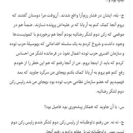
تیپ بود و..
ج- بله، ایشان در فشار رزم‌آرا واقع شدند. آن‌وقت مرا دوستان گفتند که
بروم آنجا کمک کنم به آریانا که بر علیه‌‌اش پرونده نسازند. ضمناً هم در
موقعی که رکن دوم لشگر رضائیه بودم آنجا هم برخوردم با کمونیست‌ها
وجود داشت و شروع کردم به یک سلسله اقداماتی که به‏وسیلۀ حزب توده
و سازمان افسری حزب توده اعمال نفوذ در فرمانده لشگر من احساس
کردم که باید از اینجا بروم. من از آنجا رفتم که هم این خطر را از خودم
رفع کنم هم بروم به آریانا کمک بکنم به‏جای من سرگرد جاوید که بعد
فهمیدیم که عضو سازمان نظامی‌ حزب توده بود به‏جای من شد رئیس رکن
دوم لشگر رضائیه.
س- با آن جاوید که همکار پیشه‌وری بود فامیل بود؟
ج- نه نه. من رفتم داوطلبانه از رئیس رکن دوم لشگر شدم رئیس رکن دوم
تیپ، یعنی داوطلبانه تنزیل مقام دادم و رفتم آنجا.