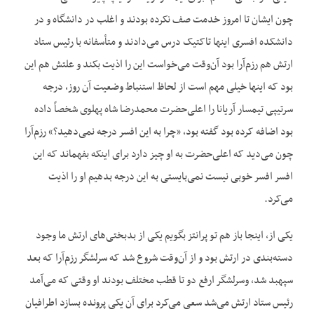
چون ایشان تا امروز خدمت صف نکرده بودند و اغلب در دانشگاه و در
دانشکده افسری این‏ها تاکتیک درس می‌دادند و متأسفانه با رئیس ستاد
ارتش هم رزم‌آرا بود آن‌وقت می‌خواست این را اذیت بکند و علتش هم این
بود که این‏ها خیلی مهم است از لحاظ استنباط وضعیت آن روز، درجه
سرتیپی تیمسار آریانا را اعلی‌حضرت محمدرضا شاه پهلوی شخصاً داده
بود اضافه کرده بود گفته بود، «چرا به این افسر درجه نمی‌دهید؟» رزم‌آرا
چون می‌دید که اعلی‌حضرت به او چیز دارد برای اینکه بفهماند که این
افسر افسر خوبی نیست نمی‌بایستی به این درجه بدهیم او را اذیت
می‌کرد.
یکی از، اینجا باز هم تو پرانتز بگویم یکی از بدبختی‌های ارتش ما وجود
دسته‌بندی در ارتش بود و از آن‌وقت شروع شد که سرلشگر رزم‌آرا که بعد
سپهبد شد، وسرلشگر ارفع دو تا قطب مختلف بودند او وقتی که می‌آمد
رئیس ستاد ارتش می‌شد سعی می‌کرد برای آن یکی پرونده بسازد اطرافیان