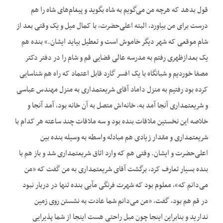
قول بدهد که هرچه من می‌گویم به شاه بگوید و پیغام‌های شاه را هم
درست برای من بیاورد، البته اعلی‌حضرت، با کمال میل و یک وقتی بعد از
شام موقعی که شهر دیگر خاموش است و تعطیل بیاید ایشان.» بنده هم
یک بعدازظهری رفتم به مدرسه عالی قضایی قم و شام را در دفتر دکتر
مصفا خوردیم و شبانگاه با یک افسر گارد قابل اعتماد که راه هم شناسایی
کرده بود رفتیم به منزل داماد آقای شریعتمداری به منزل مهندس عباسی
و شریعتمداری آنجا آمد به، خانه‌اش متصل به آن خانه بود، آمد آنجا و
خلاصه این نخستین ملاقات بنده بود و سه ملاقات چند ساعته هر کدام با
شریعتمداری و مقدار زیادی هم مبادله واسطه به وسیله بنده بین
اعلی‌حضرت و ایشان. وقتی هم که وارد اتاق شریعتمداری شد و باز هم با
بنده بسیار تعارف کرد، برگشت آقای شریعتمداری به من گفت که «من
می‌دانم که»، معلوم بود که شهرت فرنگی مآبی بنده تنها در دربار نبود
در قم هم بود، گفت، «من می‌دانم شما عادت به نشستن روی زمین
ندارید و بنابراین اینجا چون مبل راحتی هست اینجا از شما پذیرایی