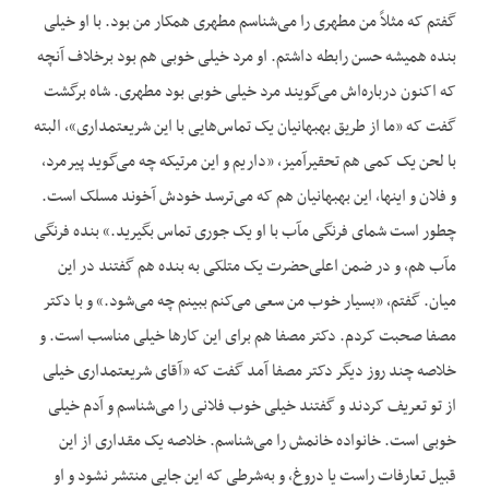
گفتم که مثلاً من مطهری را می‌شناسم مطهری همکار من بود. با او خیلی
بنده همیشه حسن رابطه داشتم. او مرد خیلی خوبی هم بود برخلاف آنچه
که اکنون درباره‌اش می‌گویند مرد خیلی خوبی بود مطهری. شاه برگشت
گفت که «ما از طریق بهبهانیان یک تماس‌هایی با این شریعتمداری»، البته
با لحن یک کمی هم تحقیرآمیز، «داریم و این مرتیکه چه می‌گوید پیرمرد،
و فلان و اینها، این بهبهانیان هم که می‌ترسد خودش آخوند مسلک است.
چطور است شمای فرنگی مآب با او یک جوری تماس بگیرید.» بنده فرنگی
مآب هم، و در ضمن اعلی‌حضرت یک متلکی به بنده هم گفتند در این
میان. گفتم، «بسیار خوب من سعی می‌کنم ببینم چه می‌شود.» و با دکتر
مصفا صحبت کردم. دکتر مصفا هم برای این کارها خیلی مناسب است. و
خلاصه چند روز دیگر دکتر مصفا آمد گفت که «آقای شریعتمداری خیلی
از تو تعریف کردند و گفتند خیلی خوب فلانی را می‌شناسم و آدم خیلی
خوبی است. خانواده خانمش را می‌شناسم. خلاصه یک مقداری از این
قبیل تعارفات راست یا دروغ، و به‌شرطی که این جایی منتشر نشود و او