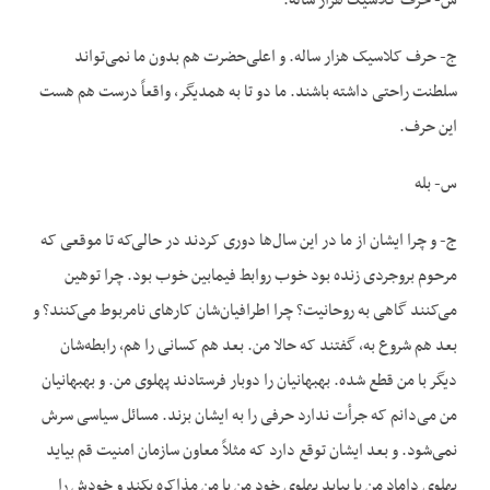
س- حرف کلاسیک هزار ساله.
ج- حرف کلاسیک هزار ساله. و اعلی‌حضرت هم بدون ما نمی‌تواند
سلطنت راحتی داشته باشند. ما دو تا به همدیگر، واقعاً درست هم هست
این حرف.
س- بله
ج- و چرا ایشان از ما در این سال‌ها دوری کردند در حالی‌که تا موقعی که
مرحوم بروجردی زنده بود خوب روابط فیمابین خوب بود. چرا توهین
می‌کنند گاهی به روحانیت؟ چرا اطرافیان‌شان کارهای نامربوط می‌کنند؟ و
بعد هم شروع به، گفتند که حالا من. بعد هم کسانی را هم، رابطه‌شان
دیگر با من قطع شده. بهبهانیان را دوبار فرستادند پهلوی من. و بهبهانیان
من می‌دانم که جرأت ندارد حرفی را به ایشان بزند. مسائل سیاسی سرش
نمی‌شود. و بعد ایشان توقع دارد که مثلاً معاون سازمان امنیت قم بیاید
پهلوی داماد من یا بیاید پهلوی خود من با من مذاکره بکند و خودش را