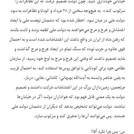
خیابانی خودداری کنید. چون دولت تصمیم گرفت که این تظاهرات را
سرکوب کند». به هیچ‌وجه سخنی از ۲۸ مرداد و کودتا و تظاهرات به سود
دولت ملی در میان نبود. اخطار شده بود که دشمنان نهضت ملی با ایجاد
اغتشاش و هرج و مرج می‌خواهند به دولت ملی لطمه بزنند و ثابت بکنند
که رفتن شاه از ایران در واقع باعث این اغتشاشات شده است و به احتمال
قوی علاوه بر حزب توده که سنگ تمام در ایجاد هرج و مرج گذاشت و
شاید تصمیم داشت که وقتی این هرج و مرج به اوج خود رسید، از سازمان
نظامی خود برای کودتایی با توافق روس‌ها استفاده کند، به احتمال قریب
به یقین عناصر وابسته به آیت‌الله بهبهانی، کاشانی، بقایی، دربار،
مرتجعین، زمین‌داران بزرگ در این اغتشاشات شرکت داشتند و تصمیم
دولت به یک معنی قابل فهم بود که هواداران دولت اگر در خیابان‌ها
نباشند، دولت می‌تواند تشخیص بدهد که دیگران از دشمنان دولت ملی
هستند. پس می‌توانند آن‌ها را متفرق کند و سرکوب سازد.
س- پس چرا نکرد آقا؟