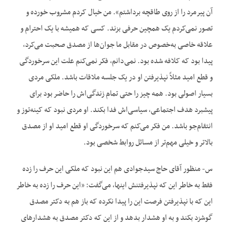
آن پیرمرد را از روی طاقچه برداشتم». من خیال کردم مشروب خورده و
تصور نمی‌‌کردم یک همچین حرفی بزند. کسی که همیشه با یک احترام و
علاقه خاصی به‌خصوص در مقابل ما جوان‌ها از مصدق صحبت می‌کرد،
پیدا بود که کلافه شده بود. نمی‌‌دانم، فکر نمی‌‌کنم علت این سرخوردگی
و قطع امید مثلاً نپذیرفتن او در یک جلسه ملاقات باشد. ملکی مردی
بسیار اصولی بود. همه چیز را حتی تمام زندگی‌اش را حاضر بود برای
پیشبرد هدف اجتماعی، سیاسی‌اش فدا بکند. او مردی نبود که کینه‌توز و
انتقام‌جو باشد. من فکر می‌کنم که سرخوردگی او قطع امید او از مصدق
بالاتر و خیلی مهم‌تر از مسائل روابط شخصی بود.
س- منظور آقای حاج سیدجوادی هم این نبود که ملکی این حرف را زده
فقط به خاطر این که نپذیرفتنش اینها، می‌گفت: «این حرف را زده به خاطر
این که با نپذیرفتن فرصت این را پیدا نکرده که باز هم به دکتر مصدق
گوشزد بکند و به او هشدار بدهد و از این که دکتر مصدق به هشدارهای