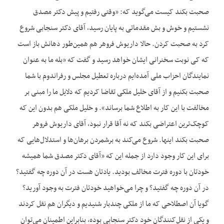
صحبت بکند کیست می‌گوید که: «وقتی رفتیم و پیش دکتر مصدق
نشستیم و خوش و بش مقدماتی به پایان رسید، آقای دکتر سنجابی شروع
کرد به صحبت کردن. حالا داریوش فروهر هم همین‌طور دهانش باز است
که کی نوبت سخنرانی ایشان خواهد رسید و گفت که «بله ما به عنوان
نمایندگان احزاب ملی آمده‌ایم درباره تعطیل مجلس و رفراندوم با شما
صحبت بکنیم و از آقای خلیل ملکی تقاضا کردیم که دلایل ما را مبنی بر
مخالفت با این کار به اطلاع شما برساند». و خلیل ملکی هم بدون این که
کوچک‌ترین اعتراضی بکند که نه آقا قرار نبود، آقای داریوش فروهر
صحبت بکند اینها. شروع می‌کند به برشمردن برهان‌ها و استدلال‌‌هایی که
برای این کار وجود دارد از جمله این که «آقای دکتر مصدق شما همیشه
خودتان با دوره فترت مخالف بودید. یادتان هست در آن دوره چه گفتید؟
در آن دوره چه گفتید؟ و چرا می‌خواهید خودتان فترت به وجود آورید؟
گویا آن اصطلاحی که ما از ملکی چندبار شنیدیم و دیگران هم نقل کردند
و یکی از نقل‌کنندگان خود دکتر سنجابی بوده، بنابراین اطمینان می‌توان