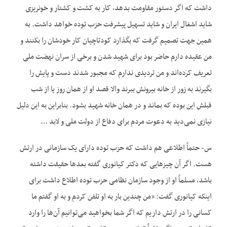
داشت که اگر دستور مقاومت بدهد، کار به کشت و کشتار و خونریزی
شاید اشغال ایران و شاید تسهیل پیشرفت حزب توده خواهد داشت. به
همین جهت تصمیم گرفت که بگذارد کودتاچیان کار خودشان را بکنند و
من عقیده دارم حاضر بود برای شهید شدن و برخی از سران نهضت ملی
تعریف کرده‌اند و من تردیدی ندارم که مجبور شدند دست و پایش را
بگیرند به زور از خانه بیرونش ببرند والا قصد او از همان روز یا از شب
قبلش این بوده که بماند و در همان خانه شهید بشود. بنابراین به این دلیل
نیازی نمی‌‌دید به دعوت مردم برای دفاع از دولت ملی و لابد …
س- حتماً اطلاعی هم داشت که حزب توده دارای یک سازمانی در ارتش
هست. اگر آن چیز‌هایی که دکتر کیانوری گفته بعدها حقیقت داشته
باشد، مسلماً او از وجود سازمان نظامی حزب توده اطلاع داشت برای
اینکه کیانوری گفت: «من چندین بار به او تلفن کردم و به او گفتم ما
کسانی را در ارتش داریم که اگر شما بخواهید می‌توانیم آن‌ها را وارد