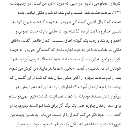
کارها را انجام می‌دادیم. در شبی که مورد اشاره من است، در اردیبهشت
۱۳۳۲، ساعت هشت شد، هشت و نیم شد، نه شد و ملکی نیامد. یادم
هست که کمال قائمی گویندگی حوزه را به عهده گرفت و شروع کرد به
تفسیر اخبار و ساعت از ده گذشته بود که ملکی با یک حالت عبوس و
اخمو وارد شد و رفت یک گوشه اطاق نشست. کمال قائمی گفت: «آقای
ملکی در غیاب شما من به خود اجازه دادم که گویندگی حوزه را به عهده
بگیرم و راجع به این مسائل صحبت شد. شما که حالا تشریف آوردید شما
خودتان ادامه بدهید». گفت: «نخیر. شماها بفرمایید من گوش می‌کنم».
بعد از نیم ساعت دوباره از آقای ملکی سؤال شد که شما از آن گلستان که
بودید ما را چه ارمغان آوردید؟» اشاره‌ای بود به این که «شما پیش پدر
بزرگوار دکتر مصدق بودید». با کمال عصبانیّت گفت: «هیچ، نمی‌‌توانستم
برای شما ارمغان بیاورم حتی یک برگ گل برای شما نتوانستم بیاورم. به او
گفتم …» اینجا فکر می‌کنم کنترل را از دست می‌داد. به همین جهت من
هیچ‌وقت عقیده نداشتم که ملکی یک دیپلمات خوب بود. مرد بسیار