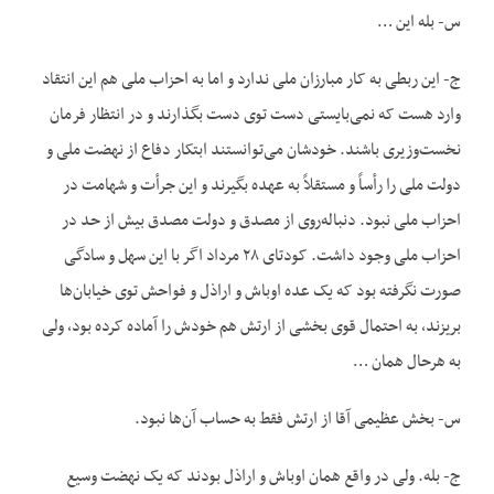
س- بله این …
ج- این ربطی به کار مبارزان ملی ندارد و اما به احزاب ملی هم این انتقاد
وارد هست که نمی‌‌بایستی دست توی دست بگذارند و در انتظار فرمان
نخست‌وزیری باشند. خودشان می‌توانستند ابتکار دفاع از نهضت ملی و
دولت ملی را رأساً و مستقلاً به عهده بگیرند و این جرأت و شهامت در
احزاب ملی نبود. دنباله‌روی از مصدق و دولت مصدق بیش از حد در
احزاب ملی وجود داشت. کودتای ۲۸ مرداد اگر با این سهل و سادگی
صورت نگرفته بود که یک عده اوباش و اراذل و فواحش توی خیابان‌ها
بریزند، به احتمال قوی بخشی از ارتش هم خودش را آماده کرده بود، ولی
به هرحال همان …
س- بخش عظیمی آقا از ارتش فقط به حساب آن‌ها نبود.
ج- بله. ولی در واقع همان اوباش و اراذل بودند که یک نهضت وسیع