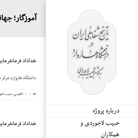
Ski
t
آموزگار؛ جهان
conten
خداداد فرمانفرماییان
دانشگاه هاروارد مرکز م
By
|
|
انگلیسی
,
حبیب لاجو
درباره پروژه
حبیب لاجوردی و
خداداد فرمانفرماییان
همکاران