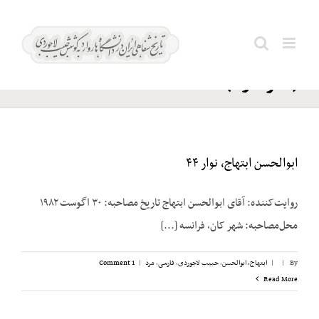
Ski
امینی؛
t
Search
اشرف
conten
for:
(فخرالدوله)
ابوالحسن ابتهاج، نوار ۴۴
روایت‌کننده: آقای ابوالحسن ابتهاج تاریخ مصاحبه: ۳۰ اگوست ۱۹۸۲
محل‌مصاحبه: شهر کان، فرانسه [...]
By
|
|
ابتهاج، ابوالحسن
,
حبیب لاجوردی
,
فارسی
,
مرد
|
1 Comment
Read More