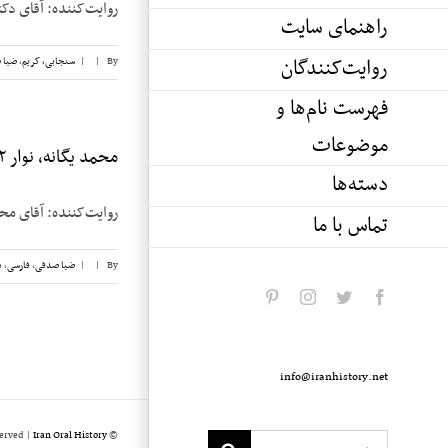
روایت‌‌کننده: آقای دکتر کریم س
راهنمای سایت
روایت‌کنندگان
By
|
|
سنجابی، کریم
,
ضیا 
فهرست نام‌ها و
موضوعات
محمد یگانه، نوار ۱۲
دسته‌ها
روایت‌کننده: آقای محمد یگانه تاریخ مصاحبه:
تماس با ما
By
|
|
ضیا صدقی
,
فارسی
,
م
pinterest
instagram
twitter
facebook
info@iranhistory.net
served |
Iran Oral History
© Copyright 2020 -
Search