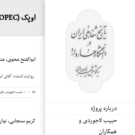
Ski
t
اوپک (OPEC)
conten
ابوالفتح محوی، مت
روایت‌کننده: آقای ابوالفتح محوی تاری
By
|
|
حبیب لاجوردی
,
فار
درباره پروژه
حبیب لاجوردی و
کریم سنجابی، نوار ۲۲
همکاران