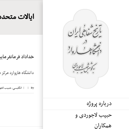
Ski
t
ایالات متحده 
conten
خداداد فرمانفرماییان
دانشگاه هاروارد مرکز م
By
|
|
انگلیسی
,
حبیب لاجو
درباره پروژه
حبیب لاجوردی و
همکاران