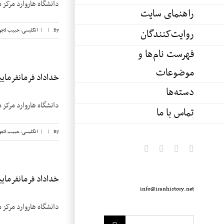
دانشگاه هاروارد مرکز م
راهنمای سایت
روایت‌کنندگان
By
|
|
انگلیسی
,
حبیب لاجو
فهرست نام‌ها و
موضوعات
خداداد فرمانفرماییان
دسته‌ها
دانشگاه هاروارد مرکز م
تماس با ما
By
|
|
انگلیسی
,
حبیب لاجو
pinterest
instagram
twitter
facebook
خداداد فرمانفرماییان
info@iranhistory.net
دانشگاه هاروارد مرکز م