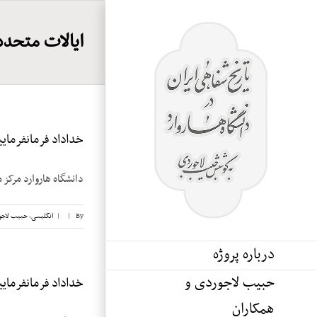
Ski
t
ایالات متحده 
conten
خداداد فرمانفرماییان
دانشگاه هاروارد مرکز م
By
|
|
انگلیسی
,
حبیب لاجو
درباره پروژه
حبیب لاجوردی و
خداداد فرمانفرماییان
همکاران