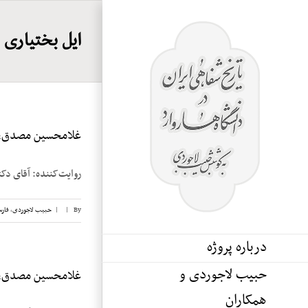
Ski
t
ایل بختیاری
conten
غلامحسین مصدق، نو
روایت‌کننده: آقای دکتر غلامحسین مص
By
|
|
حبیب لاجوردی
,
فار
درباره پروژه
حبیب لاجوردی و
غلامحسین مصدق، نو
همکاران