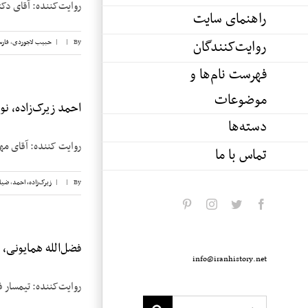
روایت‌کننده: آقای دکتر غلامحسين مص
راهنمای سایت
روایت‌کنندگان
By
|
|
حبیب لاجوردی
,
فار
فهرست نام‌ها و
موضوعات
احمد زیرک‌زاده، نوار
دسته‌ها
روایت کننده: آقای مهندس احمد زی
تماس با ما
By
|
|
زیرک‌زاده، احمد
,
ضیا
pinterest
instagram
twitter
facebook
فضل‌الله همایونی، نو
info@iranhistory.net
روایت‌کننده: تیمسار فضل‌الله همایونی تا