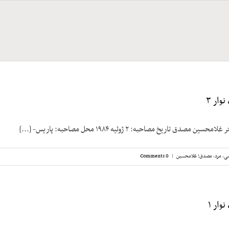
ار ۳
دق تاریخ مصاحبه: ۲ ژوئیه ۱۹۸۴ محل مصاحبه: پاریس- [...]
سی
,
مرد
,
مصدق؛ غلامحسین
|
0 Comments
ار ۱