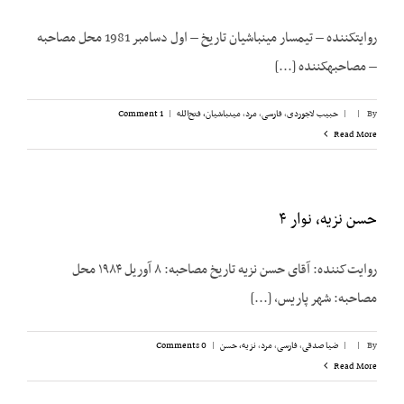
روایت­کننده – تیمسار مین­باشیان تاریخ – اول دسامبر 1981 محل مصاحبه
– مصاحبه­کننده [...]
By
|
|
حبیب لاجوردی
,
فارسی
,
مرد
,
مینباشیان، فتح‌الله
|
1 Comment
Read More
حسن نزیه، نوار ۴
روایت‌کننده: آقای حسن نزیه تاریخ مصاحبه: ۸ آوریل ۱۹۸۴ محل
مصاحبه: شهر پاریس، [...]
By
|
|
ضیا صدقی
,
فارسی
,
مرد
,
نزیه، حسن
|
0 Comments
Read More