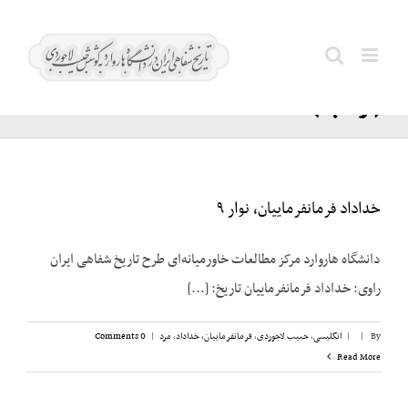
Ski
جم؛
t
Search
فریدون
conten
for:
(ارتشبد)
خداداد فرمانفرماییان، نوار ۹
دانشگاه هاروارد مرکز مطالعات خاورمیانه‌ای طرح تاریخ شفاهی ایران
راوی: خداداد فرمانفرماییان تاریخ: [...]
By
|
|
انگلیسی
,
حبیب لاجوردی
,
فرمانفرماییان، خداداد
,
مرد
|
0 Comments
Read More