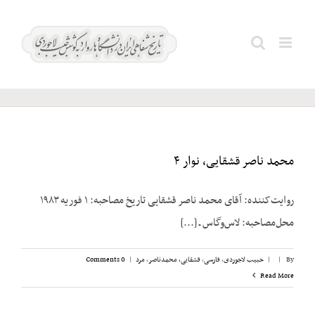
Ski
t
جم؛
Search
conten
محمود
for:
محمد ناصر قشقایی، نوار ۴
روایت‌کننده: آقای محمد ناصر قشقایی تاریخ مصاحبه: ۱ فوریه ۱۹۸۳
محل‌مصاحبه: لاس‌وگاس ـ [...]
By
|
|
حبیب لاجوردی
,
فارسی
,
قشقایی، محمدناصر
,
مرد
|
0 Comments
Read More