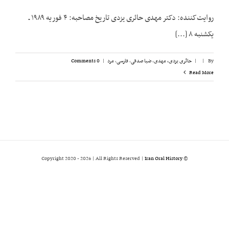
روایت‌کننده: دکتر مهدی حائری یزدی تاریخ مصاحبه: ۴ فوریه ۱۹۸۹ ـ
یکشنبه ۸ [...]
By
|
|
حائری یزدی، مهدی
,
ضیا صدقی
,
فارسی
,
مرد
|
0 Comments
Read More
2026 | All Rights Reserved |
Iran Oral History
© Copyright 2020 -