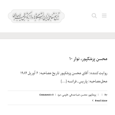
Ski
t
حسین؛
Search
conten
صدام
for:
محسن پزشکپور، نوار ۱۰
روایت‌کننده: آقای محسن پزشک‎پور تاریخ مصاحبه: ۶ آوریل ۱۹۸۴
محل‌مصاحبه: پاریس ـ فرانسه [...]
By
|
|
پزشکپور،‌ محسن
,
ضیا صدقی
,
فارسی
,
مرد
|
0 Comments
Read More