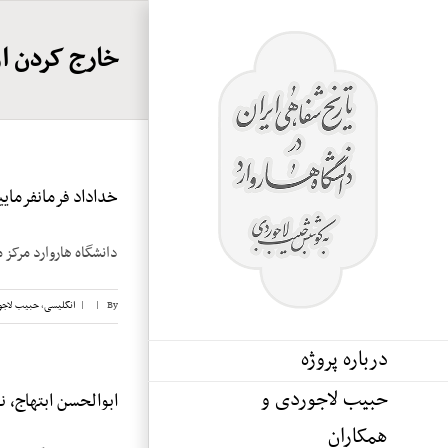
Ski
t
خارج کردن ار
conten
خداداد فرمانفرماییان
دانشگاه هاروارد مرکز م
By
|
|
انگلیسی
,
حبیب لاجو
درباره پروژه
حبیب لاجوردی و
ابوالحسن ابتهاج، نوار
همکاران