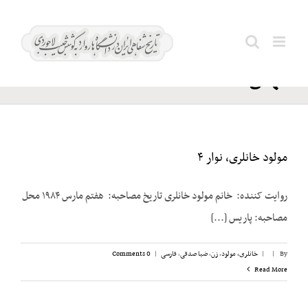
Ski
خانبابا
t
Search
تهرانی؛
conten
for:
مهدی
مولود خانلری، نوار ۴
روایت کننده: خانم مولود خانلری تاریخ مصاحبه: هفتم مارس ۱۹۸۴ محل
مصاحبه: پاریس [...]
By
|
|
خانلری، مولود
,
زن
,
ضیا صدقی
,
فارسی
|
0 Comments
Read More