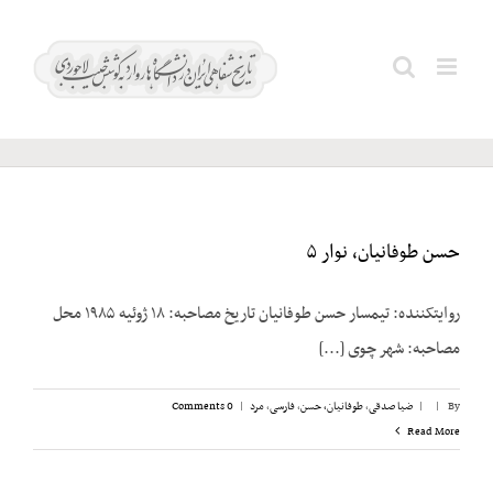
Ski
t
خسروانی؛
Search
conten
محمود
for:
حسن طوفانیان، نوار ۵
روایت­کننده: تیمسار حسن طوفانیان تاریخ مصاحبه: ۱۸ ژوئیه ۱۹۸۵ محل
مصاحبه: شهر چوی [...]
By
|
|
ضیا صدقی
,
طوفانیان، حسن
,
فارسی
,
مرد
|
0 Comments
Read More