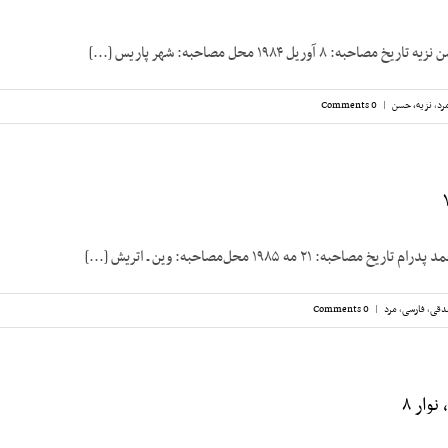
 ۸ آوریل ۱۹۸۴ محل مصاحبه: شهر پاریس [...]
رد
,
نزیه، حسن
|
0 Comments
به: ۲۱ مه ۱۹۸۵ محل‌مصاحبه: وین ـ اتریش [...]
دقی
,
فارسی
,
مرد
|
0 Comments
وار ۸