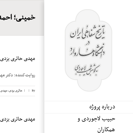
Ski
t
خمینی؛ احمد
conten
مهدی حائری یزدی، ن
روایت‌کننده: دکتر مهدی حائری یزد
By
|
|
حائری یزدی، مهدی
,
درباره پروژه
حبیب لاجوردی و
مهدی حائری یزدی، ن
همکاران