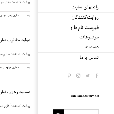
روایت‌کننده: دکتر مهدی حائری یزد
راهنمای سایت
روایت‌کنندگان
By
|
|
حائری یزدی، مهدی
,
فهرست نام‌ها و
موضوعات
مولود خانلری، نوار ۲
دسته‌ها
روایت کننده: خانم مولود خانلری
تماس با ما
By
|
|
خانلری، مولود
,
زن
,
ض
pinterest
instagram
twitter
facebook
مسعود رجوی، نوار ۱
info@iranhistory.net
روایت کننده: آقای مسعود رجوی تاریخ 
Search