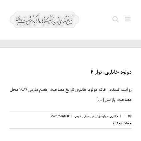
Ski
t
خیرخواه؛
Search
conten
حسین
for:
مولود خانلری، نوار ۴
روایت کننده: خانم مولود خانلری تاریخ مصاحبه: هفتم مارس ۱۹۸۴ محل
مصاحبه: پاریس [...]
By
|
|
خانلری، مولود
,
زن
,
ضیا صدقی
,
فارسی
|
0 Comments
Read More