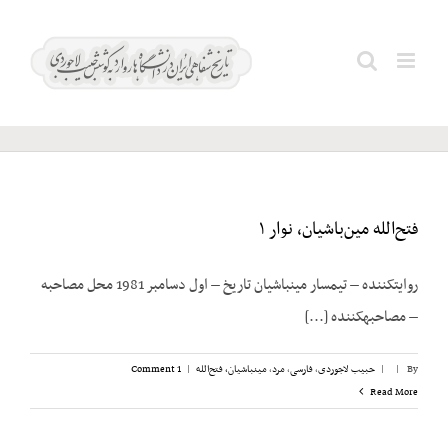
Ski
t
دادگر؛
Search
conten
رحیم
for:
فتح‌الله مین‌باشیان، نوار ۱
روایت­کننده – تیمسار مین­باشیان تاریخ – اول دسامبر 1981 محل مصاحبه
– مصاحبه­کننده [...]
By
|
|
حبیب لاجوردی
,
فارسی
,
مرد
,
مینباشیان، فتح‌الله
|
1 Comment
Read More