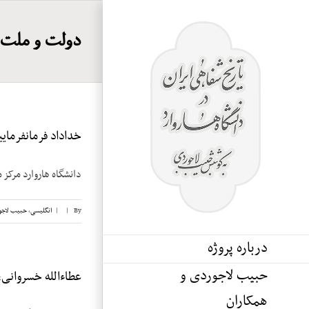
Ski
t
دولت و ملت؛ 
conten
خداداد فرمانفرماییان
دانشگاه هاروارد مرکز م
By
|
|
انگلیسی
,
حبیب لاجو
درباره پروژه
حبیب لاجوردی و
عطاءالله خسروانی، ن
همکاران