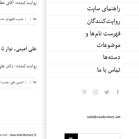
روایت‌کننده: آقای عطاءالله خسروانی تاری
راهنمای سایت
روایت‌کنندگان
By
|
|
حبیب لاجوردی
,
خسر
فهرست نام‌ها و
موضوعات
علی امینی، نوار ۵
دسته‌ها
روایت‌کننده: دکتر علی امینی تاریخ 
تماس با ما
By
|
|
امینی، علی
,
حبیب ل
pinterest
instagram
twitter
facebook
info@iranhistory.net
served |
Iran Oral History
© Copyright 2020 -
Search