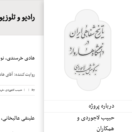
Ski
t
رادیو و تلوزی
conten
هادی خرسندی، نوار
روایت‌کننده: آقای هادی خرسندی تاریخ 
By
|
|
حبیب لاجوردی
,
خرس
درباره پروژه
حبیب لاجوردی و
علینقی عالیخانی، نوا
همکاران