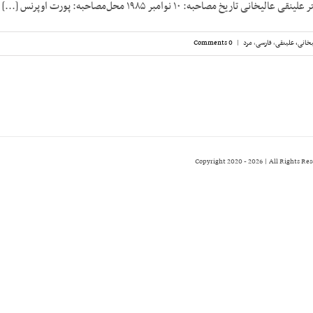
 تاریخ مصاحبه: ۱۰ نوامبر ۱۹۸۵ محل‌مصاحبه: پورت اوپرنس [...]
خانی، علینقی
,
فارسی
,
مرد
|
0 Comments
2026 | All Rights Re