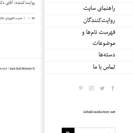
روایت‌کننده: آقای دکتر علینقی عالیخانی
راهنمای سایت
روایت‌کنندگان
By
|
|
حبیب لاجوردی
,
عالی
فهرست نام‌ها و
موضوعات
دسته‌ها
تماس با ما
served |
Iran Oral History
© Copyright 2020 -
pinterest
instagram
twitter
facebook
info@iranhistory.net
Search