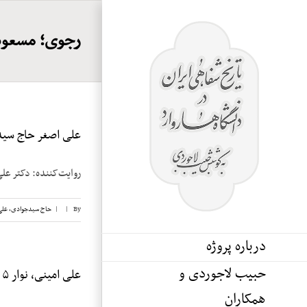
Ski
t
رجوی؛ مسعود
conten
علی اصغر حاج سیدج
روایت‌کننده: دکتر علی اصغر حاج
By
|
|
حاج سیدجوادی، علی
درباره پروژه
حبیب لاجوردی و
علی امینی، نوار ۵
همکاران