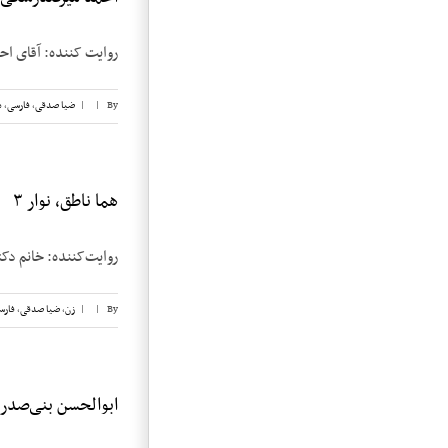
روایت کننده: آقای احمد میرفندرسکی تار
By
|
|
ضیا صدقی
,
فارسی
,
م
هما ناطق، نوار ۳
روایت‌کننده: خانم دکتر هما ناطق
By
|
|
زن
,
ضیا صدقی
,
فارس
ابوالحسن بنی‌صدر، نو