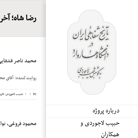
Ski
t
رضا شاه؛ آخر
conten
محمد ناصر قشقایی، 
روایت‌کننده: آقای محمد ناصر قشقایی تا
By
|
|
حبیب لاجوردی
,
فار
درباره پروژه
حبیب لاجوردی و
محمود فروغی، نوار 
همکاران