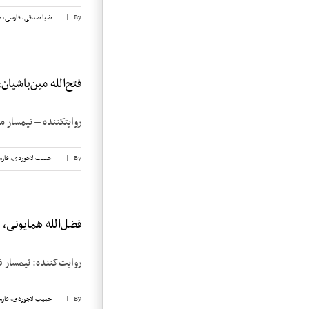
By
|
|
ضیا صدقی
,
فارسی
,
م
فتح‌الله مین‌باشیان، 
روایت­کننده – تیمسار مین­باشیان تاریخ 
By
|
|
حبیب لاجوردی
,
فار
فضل‌الله همایونی، نو
روایت‌کننده: تیمسار فضل‌الله همایونی تا
By
|
|
حبیب لاجوردی
,
فار