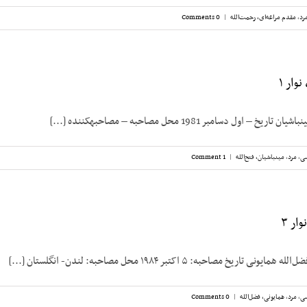
رد
,
مقدم مراغه‌ای، رحمت‌الله
|
0 Comments
نوار ۱
– اول دسامبر 1981 محل مصاحبه – مصاحبه­کننده [...]
سی
,
مرد
,
مینباشیان، فتح‌الله
|
1 Comment
ار ۳
ریخ مصاحبه: ۵ اکتبر ۱۹۸۴ محل مصاحبه: لندن- انگلستان [...]
سی
,
مرد
,
همایونی، فضل‌الله
|
0 Comments