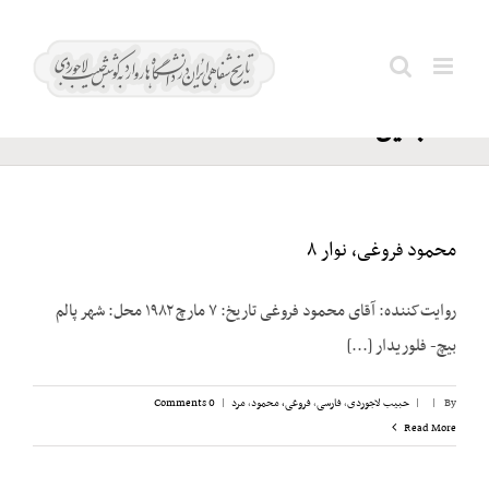
Ski
رهنما؛
t
Search
زین
conten
for:
العابدین
محمود فروغی، نوار ۸
روایت‌کننده: آقای محمود فروغی تاریخ: ۷ مارچ ۱۹۸۲ محل: شهر پالم
بیچ- فلوریدار [...]
By
|
|
حبیب لاجوردی
,
فارسی
,
فروغی، محمود
,
مرد
|
0 Comments
Read More