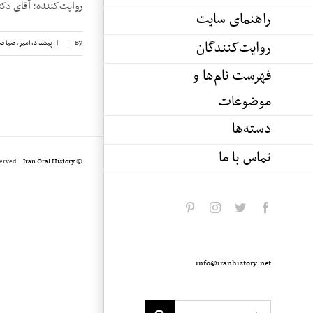
روایت‌کننده: آقای دکتر امیر پیشداد 
راهنمای سایت
روایت‌کنندگان
By
|
|
پیشداد، امیر
,
ضیا ص
فهرست نام‌ها و
موضوعات
دسته‌ها
تماس با ما
served |
Iran Oral History
© Copyright 2020 -
pinterest
instagram
twitter
facebook
info@iranhistory.net
Search