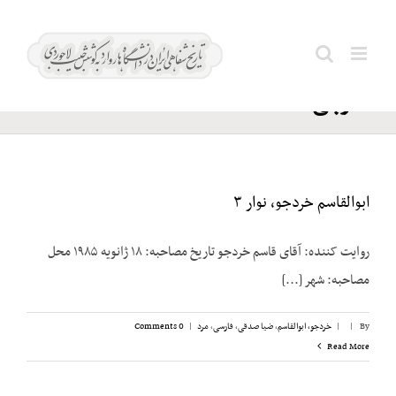
Ski
سرمایه
t
Search
گذاری
conten
for:
خارجی
ابوالقاسم خردجو، نوار ۳
روایت کننده: آقای قاسم خردجو تاریخ مصاحبه: ۱۸ ژانویه ۱۹۸۵ محل
مصاحبه: شهر [...]
By
|
|
خردجو، ابوالقاسم
,
ضیا صدقی
,
فارسی
,
مرد
|
0 Comments
Read More