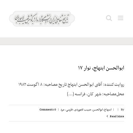
Ski
t
سروری؛
Search
conten
محمد
for:
ابوالحسن ابتهاج، نوار ۱۷
روایت‌کننده: آقای ابوالحسن ابتهاج تاریخ مصاحبه: ۸ اگوست ۱۹۸۲
محل‌مصاحبه: شهر کان، فرانسه [...]
By
|
|
ابتهاج، ابوالحسن
,
حبیب لاجوردی
,
فارسی
,
مرد
|
0 Comments
Read More