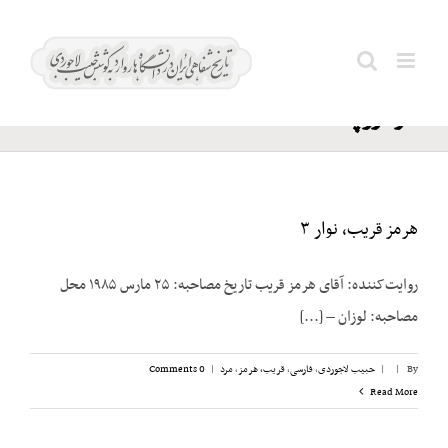
Ski
شاه؛
t
Search
تعطیلات
conten
for:
در اروپا
هرمز قریب، نوار ۳
روایت‌کننده: آقای هرمز قریب تاریخ مصاحبه: ۲۵ مارس ۱۹۸۵ محل
مصاحبه: لوزان – [...]
By
|
|
حبیب لاجوردی
,
فارسی
,
قریب، هرمز
,
مرد
|
0 Comments
Read More