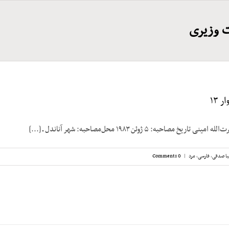
 وزیری
 ۱۳
 مصاحبه: ۵ ژوئن ۱۹۸۳ محل‌مصاحبه: شهر آناندل ـ [...]
ا صدقی
,
فارسی
,
مرد
|
0 Comments