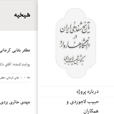
Ski
t
شیخیه
conten
مظفر بقایی کرمانی، 
روایت‌کننده: آقای دکتر مظفر بقایی ک
By
|
|
بقایی کرمانی، مظفر
درباره پروژه
حبیب لاجوردی و
مهدی حائری یزدی، ن
همکاران