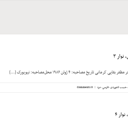
نوار ۳
رمانی تاریخ مصاحبه: ۴ ژوئن ۱۹۸۶ محل‌مصاحبه: نیویورک [...]
,
حبیب لاجوردی
,
فارسی
,
مرد
|
0 Comments
وار ۴