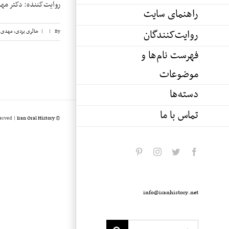
روایت‌کننده: دکتر مهدی حائری یزد
راهنمای سایت
روایت‌کنندگان
By
|
|
حائری یزدی، مهدی
,
فهرست نام‌ها و
موضوعات
دسته‌ها
تماس با ما
served |
Iran Oral History
© Copyright 2020 -
pinterest
instagram
twitter
facebook
info@iranhistory.net
Search