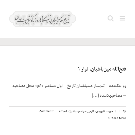
Ski
t
Search
ظهیرالدوله
conten
for:
فتح‌الله مین‌باشیان، نوار ۱
روایت­کننده – تیمسار مین­باشیان تاریخ – اول دسامبر 1981 محل مصاحبه
– مصاحبه­کننده [...]
By
|
|
حبیب لاجوردی
,
فارسی
,
مرد
,
مینباشیان، فتح‌الله
|
1 Comment
Read More