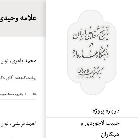
Ski
t
علامه وحیدی
conten
محمد باهری، نوار ۱۷
روایت‌کننده: آقای دکتر محمد باهری تار
By
|
|
باهری، محمد
,
حبیب
درباره پروژه
حبیب لاجوردی و
احمد قریشی، نوار ۳
همکاران