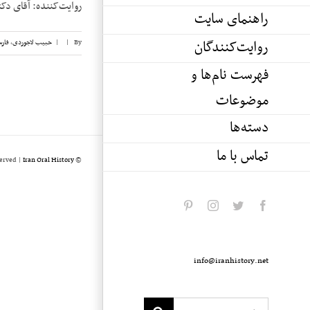
روایت‌کننده: آقای دکتر احمد قریشی تاریخ مصاحبه
راهنمای سایت
روایت‌کنندگان
By
|
|
حبیب لاجوردی
,
فار
فهرست نام‌ها و
موضوعات
دسته‌ها
تماس با ما
served |
Iran Oral History
© Copyright 2020 -
pinterest
instagram
twitter
facebook
info@iranhistory.net
Search