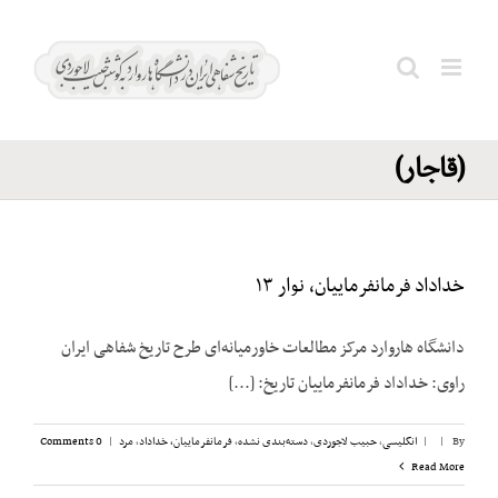
Ski
فخرالدوله؛
t
اشرف‌الملوک
conten
Search
امینی
for:
(قاجار)
خداداد فرمانفرماییان، نوار ۱۳
دانشگاه هاروارد مرکز مطالعات خاورمیانه‌ای طرح تاریخ شفاهی ایران
راوی: خداداد فرمانفرماییان تاریخ: [...]
By
|
|
انگلیسی
,
حبیب لاجوردی
,
دسته‌بندی نشده
,
فرمانفرماییان، خداداد
,
مرد
|
0 Comments
Read More