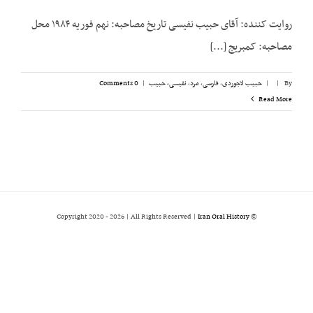
روایت کننده: آقای حبیب نفیسی تاریخ مصاحبه: نهم فوریه ۱۹۸۴ محل
مصاحبه: کمبریج [...]
By
|
|
حبیب لاجوردی
,
فارسی
,
مرد
,
نفیسی، حبیب
|
0 Comments
Read More
2026 | All Rights Reserved |
Iran Oral History
© Copyright 2020 -