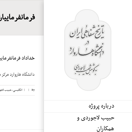
Ski
t
فرمانفرماییا
conten
خداداد فرمانفرماییان
دانشگاه هاروارد مرکز 
By
|
|
انگلیسی
,
حبیب لاجو
درباره پروژه
حبیب لاجوردی و
همکاران