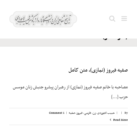
Ski
فیروز؛
t
Search
محمدحسین
conten
for:
(سرلشکر)
صفیه فیروز (نمازی)، متن کامل
مصاحبه با خانم صفیه فیروز (نمازی) از رهبران پیشرو جنبش زنان موسس
حزب [...]
By
|
|
حبیب لاجوردی
,
زن
,
فارسی
,
فیروز، صفیه
|
1 Comment
Read More