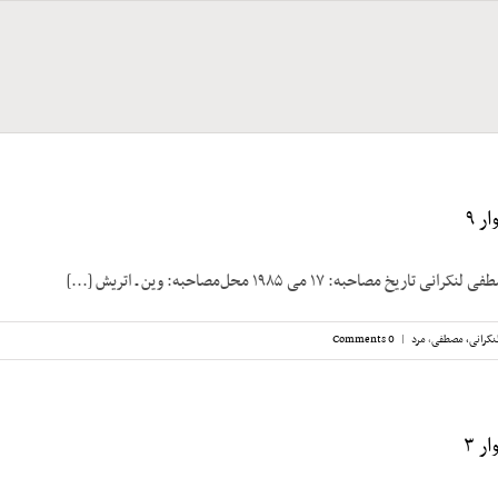
ر ۹
مصاحبه: ۱۷ می ۱۹۸۵ محل‌مصاحبه: وین ـ اتریش [...]
نکرانی، مصطفی
,
مرد
|
0 Comments
ر ۳