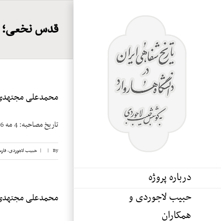
Ski
t
قدس نخعی؛ 
conten
محمدعلی مجتهدی، 
تاریخ مصاحبه: 4 مه 1986 محله مصاحبه: Medford, Massachusetts مصاحبه کننده: حبیب لاجوردی [...]
By
|
|
حبیب لاجوردی
,
فار
درباره پروژه
حبیب لاجوردی و
محمدعلی مجتهدی، 
همکاران