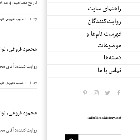
تاریخ مصاحبه: 4 مه 1986 محله مصاحبه: Medford, Massachusetts مصاحبه کننده: حبیب لاجوردی [...]
راهنمای سایت
روایت‌کنندگان
By
|
|
حبیب لاجوردی
,
فار
فهرست نام‌ها و
موضوعات
محمود فروغی، نوار 
دسته‌ها
روایت‌کننده: آقای محمود فروغی تاریخ: ۷ مارچ ۲
تماس با ما
By
|
|
حبیب لاجوردی
,
فار
pinterest
instagram
twitter
facebook
محمود فروغی، نوار 
info@iranhistory.net
روایت‌کننده: آقای محمود فروغی تاریخ: ۶ مارچ 