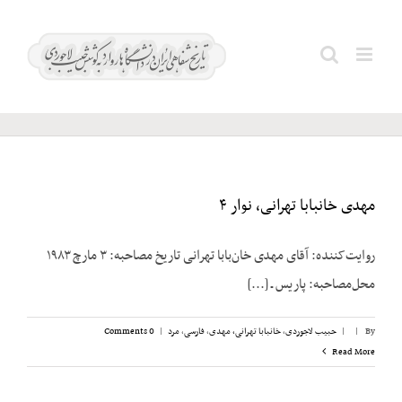
Ski
قریشی؛
t
Search
امان
conten
for:
الله
مهدی خانبابا تهرانی، نوار ۴
روایت‌کننده: آقای مهدی خان‌بابا تهرانی تاریخ مصاحبه: ۳ مارچ ۱۹۸۳
محل‌مصاحبه: پاریس ـ [...]
By
|
|
حبیب لاجوردی
,
خانبابا تهرانی، مهدی
,
فارسی
,
مرد
|
0 Comments
Read More