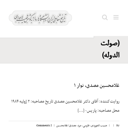
Ski
قشقایی؛
t
اسماعیل
conten
Search
خان
for:
(صولت
الدوله)
غلامحسین مصدق، نوار ۱
روایت‌کننده: آقای دکتر غلامحسين مصدق تاریخ مصاحبه: ۲ ژوئیه ۱۹۸۴
محل مصاحبه: پاریس- [...]
By
|
|
حبیب لاجوردی
,
فارسی
,
مرد
,
مصدق؛ غلامحسین
|
2 Comments