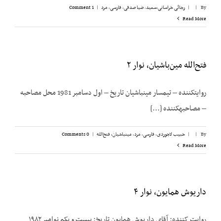
By
|
|
رجائی خراسانی،‌سعید
,
ضیا صدقی
,
فارسی
,
مرد
|
1 Comment
Read More
فتح‌الله مین‌باشیان، نوار ۲
روایت­کننده – تیمسار مین­باشیان تاریخ – اول دسامبر 1981 محل مصاحبه
– مصاحبه­کننده [...]
By
|
|
حبیب لاجوردی
,
فارسی
,
مرد
,
مینباشیان، فتح‌الله
|
0 Comments
Read More
داریوش همایون، نوار ۴
روایت کننده: آقای داریوش همایون تاریخ: بیست و یکم نوامبر ۱۹۸۲