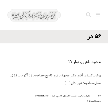
Ski
قم؛
t
تظاهرات
conten
Search
۱۹ دی
for:
۵۶ در
محمد باهری، نوار ۲۷
روایت‌کننده: آقای دکتر محمد باهری تاریخ مصاحبه: 14 آگوست 1982
محل‌مصاحبه: شهر کان [...]
By
|
|
باهری، محمد
,
حبیب لاجوردی
,
فارسی
,
مرد
|
0 Comments
Read More