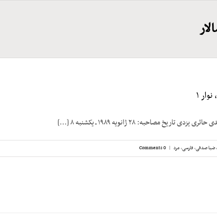
لار
وار ۱
 تاریخ مصاحبه: ۲۸ ژانویه ۱۹۸۹ ـ یکشنبه ۸ [...]
ضیا صدقی
,
فارسی
,
مرد
|
0 Comments