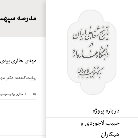
Ski
t
مدرسه سپهسا
conten
مهدی حائری یزدی، ن
روایت‌کننده: دکتر مهدی حائری یزدی
By
|
|
حائری یزدی، مهدی
,
درباره پروژه
حبیب لاجوردی و
همکاران