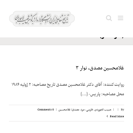
Ski
مزین؛
t
Search
منصور
conten
for:
(سرلشکر)
غلامحسین مصدق، نوار ۳
روایت‌کننده: آقای دکتر غلامحسین مصدق تاریخ مصاحبه: ۲ ژوئیه ۱۹۸۴
محل مصاحبه: پاریس- [...]
By
|
|
حبیب لاجوردی
,
فارسی
,
مرد
,
مصدق؛ غلامحسین
|
0 Comments
Read More