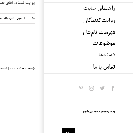
روایت‌کننده: آقای نصرت‌الله امینی تاریخ
راهنمای سایت
روایت‌کنندگان
By
|
|
امینی، نصرت‌الله
,
ضی
فهرست نام‌ها و
موضوعات
دسته‌ها
تماس با ما
served |
Iran Oral History
© Copyright 2020 -
pinterest
instagram
twitter
facebook
info@iranhistory.net
Search