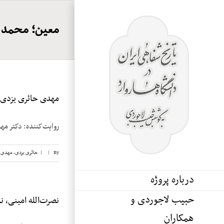
Ski
t
معین؛ محمد
conten
مهدی حائری یزدی، ن
روایت‌کننده: دکتر مهدی حائری یزدی
By
|
|
حائری یزدی، مهدی
,
درباره پروژه
حبیب لاجوردی و
نصرت‌الله امینی، نوا
همکاران