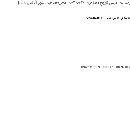
 مصاحبه: ۱۴ مه ۱۹۸۳ محل‌مصاحبه: شهر آناندل ـ [...]
ا صدقی
,
فارسی
,
مرد
|
0 Comments
2026 | All Rights Re