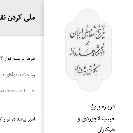
Ski
t
ملی کردن نفت (۰
conten
هرمز قریب، نوار ۳
روایت‌کننده: آقای هرمز قریب تاریخ مصاحب
By
|
|
حبیب لاجوردی
,
فار
درباره پروژه
حبیب لاجوردی و
امیر پیشداد، نوار ۳
همکاران