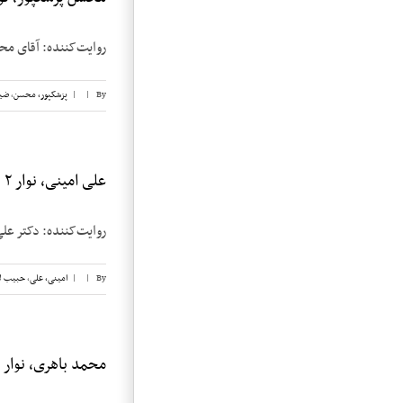
روایت‌کننده: آقای محسن پزشک‎پور تاریخ مصاحبه: ۳۰ مارس ۱۹۸۴ محل‌مص
By
|
|
پزشکپور،‌ محسن
,
ضی
علی امینی، نوار ۲
روایت‌کننده: دکتر علی امینی تاریخ 
By
|
|
امینی، علی
,
حبیب ل
محمد باهری، نوار ۱