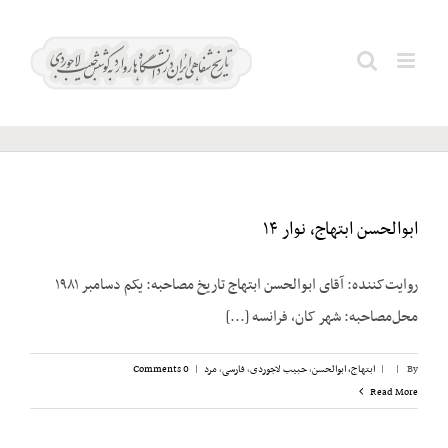
Ski
t
میلر؛
Search
conten
ویلیام
for:
ابوالحسن ابتهاج، نوار ۱۴
روایت‌کننده: آقای ابوالحسن ابتهاج تاریخ مصاحبه: یکم دسامبر ۱۹۸۱
محل‌مصاحبه: شهر کان، فرانسه [...]
By
|
|
ابتهاج، ابوالحسن
,
حبیب لاجوردی
,
فارسی
,
مرد
|
0 Comments
Read More